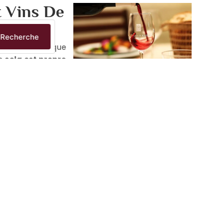
t Vins De
Recherche
reux, ne s’applique
ue
cela est propre
 consommer votre
ucteur
.
t constant, environnement à l’abri de la lumière…
de votre bouteille de vin fermée.
Une fois ouverte,
 vous avez la possibilité de mettre la bouteille au
 de votre part, elle ne s’y conservera qu’entre 2 et
anmoins divers procédés qui vous permettront de
attendre !
ransparent à l’histoire opaque.