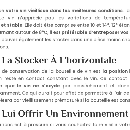
que
votre vin
vieillisse dans les meilleures conditions
, l
Le vin n’apprécie pas les variations de températu
 et stable
. Elle doit être comprise entre 10 et 14°. 12° 
ournant autour de 8°C,
il est préférable d’entreposer vos
s pouvez également les stocker dans une pièce moins chauf
ions.
 La Stocker À L’horizontale
 de conservation de la bouteille de vin est
la position
n reste en contact constant avec le vin. Ce contact
r que le vin ne s’oxyde
par dessèchement et donc 
mment. Ce qui aurait pour effet de permettre à l’air de 
ltérera par vieillissement prématuré si la bouteille est co
: Lui Offrir Un Environnement
ations est à proscrire si vous souhaitez faire vieillir vo