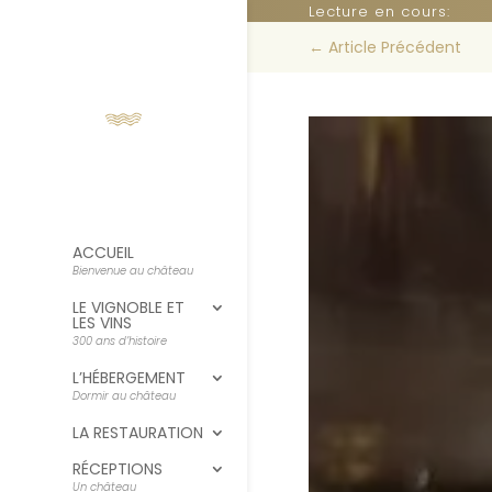
Lecture en cours:
←
Article Précédent
ACCUEIL
Bienvenue au château
LE VIGNOBLE ET
LES VINS
300 ans d’histoire
L’HÉBERGEMENT
Dormir au château
LA RESTAURATION
RÉCEPTIONS
Un château