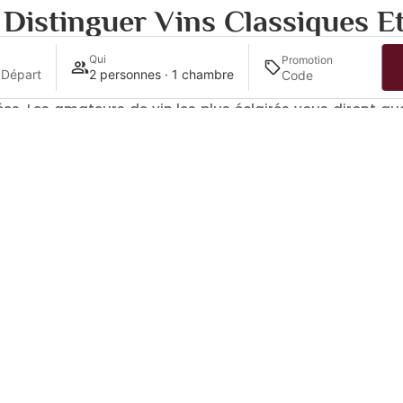
: Distinguer Vins Classiques E
Qui
Promotion
 Départ
2 personnes · 1 chambre
i dit que plus on laisse vieillir son vin plus il est savou
ées. Les amateurs de vin les plus éclairés vous diront q
garde »
. Pour savoir quel est le meilleur moment pour
érez-vous à son étiquette ou
demandez conseil à son prod
, environnement sain et stable, taux d’humidité précis e
is plus sur les techniques pour allonger la durée de vie 
le de vin s’accélère inexorablement
. A ce moment précis,
 seulement qu’une fois ouverte, et sans action particulière
 Pour rallonger sa durée de conservation, il existe né
unesse à vos bouteilles de vin. Découvrez-les sans plus 
rticle ? Vous aimerez aussi :
La bouteille de vin, flacon t