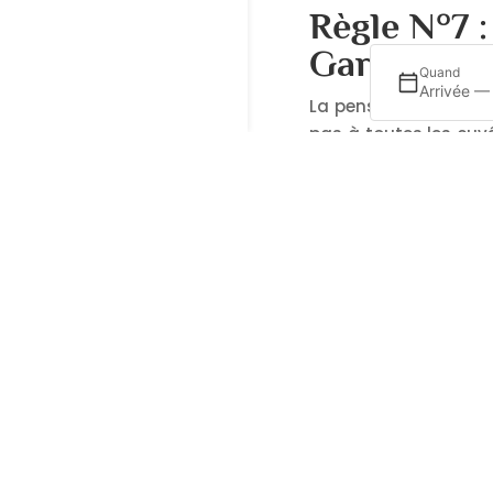
Règle N°7 
Garde
Quand
Arrivée —
La pensée populaire qu
pas à toutes les cuv
aux vins dits « de 
bouteille de vin, réf
Température optimale
vous en savez désorma
la vie de la bouteil
réfrigérateur. Sachez
5 jours en moyenne.
donner une seconde je
Vous avez aimé cet a