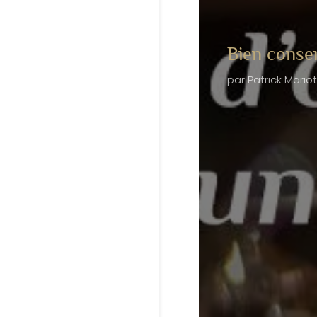
Bien conser
par
Patrick Mariot