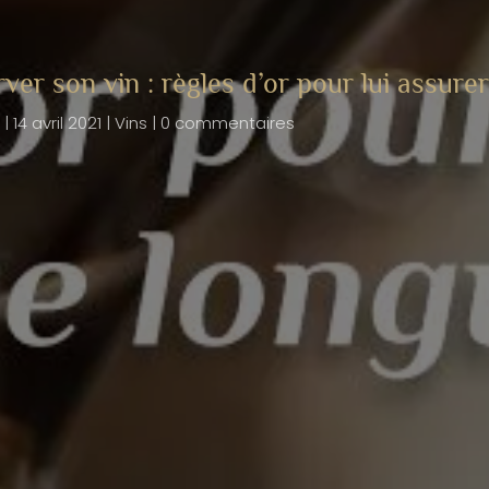
ver son vin : règles d’or pour lui assure
|
14 avril 2021
|
Vins
|
0 commentaires