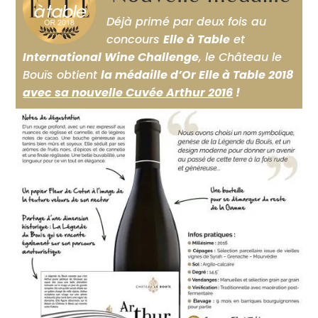
Déjà primé par deux fois au
concours
Elle à Table
et
International Wine Challenge
, le Château le
Bouïs obtient
la médaille d’Or Elle à Table 2018
avec sa nouvelle Cuvée Arthur 2016
!