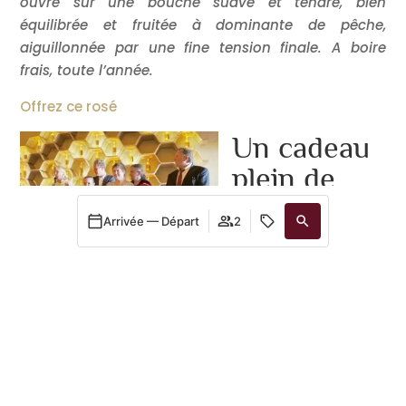
ouvre sur une bouche suave et tendre, bien
équilibrée et fruitée à dominante de pêche,
aiguillonnée par une fine tension finale. A boire
frais, toute l’année.
Offrez ce rosé
Un cadeau
plein de
sens
Arrivée — Départ
2
Offrir une bouteille de
notre cuvée
Quand
Promotion
Qui
Confidences va bien au delà du cadeau
personnalisé et de la belle preuve d’amour. Vous
Chambre​ 1
choisissez aussi de soutenir une noble cause, celle
de la réinsertion de personnes en situation de
personnes
2
handicap.