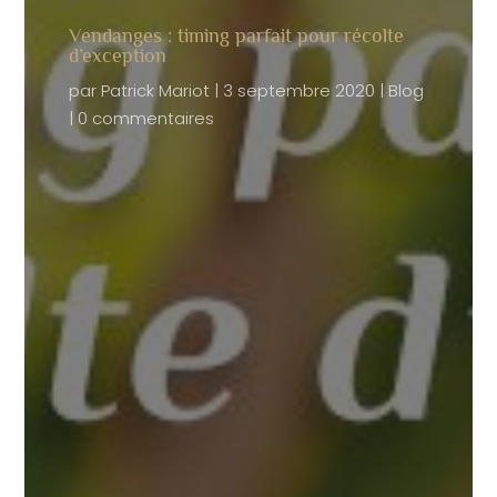
Vendanges : timing parfait pour récolte
d’exception
par
Patrick Mariot
|
3 septembre 2020
|
Blog
|
0 commentaires